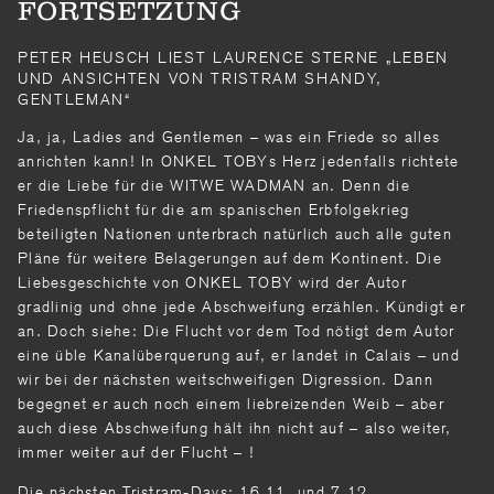
FORTSETZUNG
PETER HEUSCH LIEST LAURENCE STERNE „LEBEN
UND ANSICHTEN VON TRISTRAM SHANDY,
GENTLEMAN“
Ja, ja, Ladies and Gentlemen – was ein Friede so alles
anrichten kann! In ONKEL TOBYs Herz jedenfalls richtete
er die Liebe für die WITWE WADMAN an. Denn die
Friedenspflicht für die am spanischen Erbfolgekrieg
beteiligten Nationen unterbrach natürlich auch alle guten
Pläne für weitere Belagerungen auf dem Kontinent. Die
Liebesgeschichte von ONKEL TOBY wird der Autor
gradlinig und ohne jede Abschweifung erzählen. Kündigt er
an. Doch siehe: Die Flucht vor dem Tod nötigt dem Autor
eine üble Kanalüberquerung auf, er landet in Calais – und
wir bei der nächsten weitschweifigen Digression. Dann
begegnet er auch noch einem liebreizenden Weib – aber
auch diese Abschweifung hält ihn nicht auf – also weiter,
immer weiter auf der Flucht – !
Die nächsten Tristram-Days: 16.11. und 7.12.