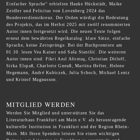
Einfacher Sprache“ erhielten Hauke Hückstädt, Maike
Zeidler und Felicitas von Lovenberg 2024 das
Bundesverdienstkreuz. Der Orden würdigt die Bedeutung
des Projekts, das im Herbst 2025 mit zwölf renommierten
Autor:innen fortgesetzt wird. Die neuen Texte folgen
erneut dem bewährten Regelkatalog: klare Sätze, einfache
Sprache, keine Zeitsprünge. Bei der Buchpremiere am
01.10. lesen Vea Kaiser und Saša Stanišić
. Die weiteren
Autor:innen sind: Fikri Anıl Altıntaş, Christian Ditloff,
Sirka Elspaß, Charlotte Gneuß, Martina Hefter, Helene
Hegemann, André Kubiczek, Julia Schoch, Michael Lentz
und Kristof Magnusson.
MITGLIED WERDEN
Werden Sie Mitglied und unterstützen Sie das
Literaturhaus Frankfurt am Main e.V. als herausragende
kulturelle Institution in Frankfurt und der Region Rhein-
Main. Mit Ihren Spenden leisten Sie einen wichtigen