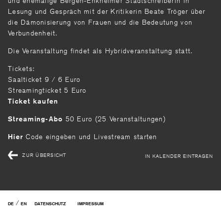
und ehemalige Bergen-Enkheimer Stadtschreiberin in
Lesung und Gespräch mit der Kritikerin Beate Tröger über
die Dämonisierung von Frauen und die Bedeutung von
Verbundenheit.
Die Veranstaltung findet als Hybridveranstaltung statt.
Tickets:
Saalticket 9 / 6 Euro
Streamingticket 5 Euro
Ticket kaufen
50 Euro (25 Veranstaltungen)
Streaming-Abo
Code eingeben und Livestream starten
Hier
ZUR ÜBERSICHT
IN KALENDER EINTRAGEN
/
DE
EN
DATENSCHUTZ
IMPRESSUM