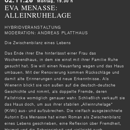
Montag, 19.30 h
EVA MENASSE:
ALLEINRUHELAGE
HYBRIDVERANSTALTUNG
MODERATION: ANDREAS PLATTHAUS
Die Zwischenbilanz eines Lebens
Das Ende ihrer Ehe hinterlässt einer Frau das
Wochenendhaus, in dem sie einst mit ihrer Familie Ruhe
gesucht hat. Sie will einen Neuanfang wagen und das Haus
umbauen. Mit der Renovierung kommen Rück­schläge und
damit alte Erinnerungen und neue Erkenntnisse. Als
Wienerin blickt sie von außen auf die deutsch-deutsche
Geschichte und nimmt, als doppelte Fremde, deren
Fallstricke womöglich genauer wahr. Schließlich verkauft sie
das Haus doch, um aus ihrer stabilen „Allein­ruhelage“
(KiWi) aus- und aufzubrechen. Die vielfach ausgezeichnete
Autorin Eva Menasse hat einen Roman als Zwischenbilanz
eines Lebens geschrieben, eine Reflexion über Fremdheit,
Hei­mat und die Schwierigkeit und vielleicht auch