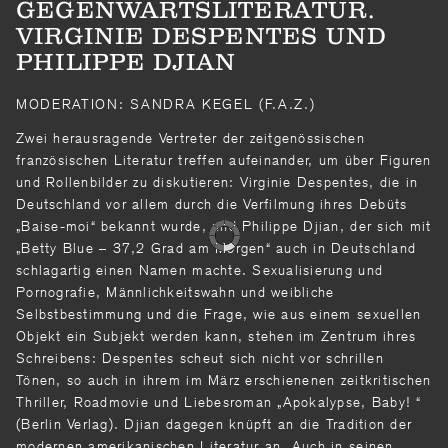
GEGENWARTSLITERATUR.
VIRGINIE DESPENTES UND
PHILIPPE DJIAN
MODERATION: SANDRA KEGEL (F.A.Z.)
Zwei herausragende Vertreter der zeitgenössischen
französischen Literatur treffen aufeinander, um über Figuren
und Rollenbilder zu diskutieren: Virginie Despentes, die in
Deutschland vor allem durch die Verfilmung ihres Debüts
„Baise-moi“ bekannt wurde, und Philippe Djian, der sich mit
„Betty Blue – 37,2 Grad am Morgen“ auch in Deutschland
schlagartig einen Namen machte. Sexualisierung und
Pornografie, Männlichkeitswahn und weibliche
Selbstbestimmung und die Frage, wie aus einem sexuellen
Objekt ein Subjekt werden kann, stehen im Zentrum ihres
Schreibens: Despentes scheut sich nicht vor schrillen
Tönen, so auch in ihrem im März erschienenen zeitkritischen
Thriller, Roadmovie und Liebesroman „Apokalypse, Baby! “
(Berlin Verlag). Djian dagegen knüpft an die Tradition der
modernen amerikanischen Literatur an. Auch in seinen