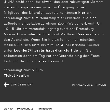
„N.N.“ steht dabei für etwas, das dem zukünftigen Moment
vielleicht angemessen wäre: im Übergang tanzen.
Mitglieder des Literaturhausvereins können
ein
hier
Streamingticket zum "Minimalpreis" erwerben. Sie sind
außerdem eingeladen zu einem Zoom-Welcome-Event: Um
19.15 Uhr am Veranstaltungstag führt der Dramaturg
Marcus Dross oder der Intendant Matthias Pees exklusiv in
den Abend ein. Wenn Sie hieran teilnehmen möchten,
melden Sie sich bitte bis zum 15.4. bei Kristina Koehler
unter
an. Sie
koehler
literaturhaus-frankfurt
de
bekommen dann am Tag vor der Veranstaltung den Zoom-
Link und Ihr individuelles Passwort.
Streamingticket 5 Euro
Ticket kaufen
ZUR ÜBERSICHT
IN KALENDER EINTRAGEN
/
DE
EN
DATENSCHUTZ
IMPRESSUM