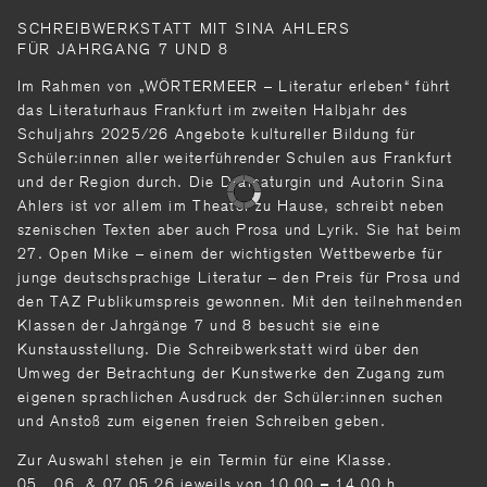
SCHREIBWERKSTATT MIT SINA AHLERS
FÜR JAHRGANG 7 UND 8
Im Rahmen von „WÖRTERMEER – Literatur erleben“ führt
das Literaturhaus Frankfurt im zweiten Halbjahr des
Schuljahrs 2025/26 Angebote kultureller Bildung für
Schüler:innen aller weiterführender Schulen aus Frankfurt
und der Region durch. Die Dramaturgin und Autorin Sina
Ahlers ist vor allem im Theater zu Hause, schreibt neben
szenischen Texten aber auch Prosa und Lyrik. Sie hat beim
27. Open Mike – einem der wichtigsten Wettbewerbe für
junge deutschsprachige Literatur – den Preis für Prosa und
den TAZ Publikumspreis gewonnen. Mit den teilnehmenden
Klassen der Jahrgänge 7 und 8 besucht sie eine
Kunstausstellung. Die Schreibwerkstatt wird über den
Umweg der Betrachtung der Kunstwerke den Zugang zum
eigenen sprachlichen Ausdruck der Schüler:innen suchen
und Anstoß zum eigenen freien Schreiben geben.
Zur Auswahl stehen je ein Termin für eine Klasse.
05., 06. & 07.05.26 jeweils von 10.00
14.00 h
–