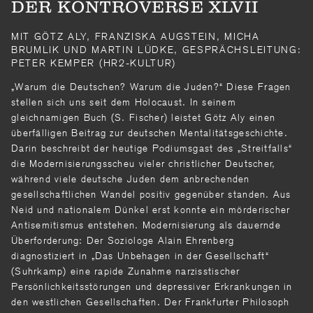
DER KONTROVERSE XLVII
MIT GÖTZ ALY, FRANZISKA AUGSTEIN, MICHA
BRUMLIK UND MARTIN LÜDKE, GESPRÄCHSLEITUNG:
PETER KEMPER (HR2-KULTUR)
„Warum die Deutschen? Warum die Juden?“ Diese Fragen
stellen sich uns seit dem Holocaust. In seinem
gleichnamigen Buch (S. Fischer) leistet Götz Aly einen
überfälligen Beitrag zur deutschen Mentalitätsgeschichte.
Darin beschreibt der heutige Podiumsgast des „Streitfalls“
die Modernisierungsscheu vieler christlicher Deutscher,
während viele deutsche Juden dem anbrechenden
gesellschaftlichen Wandel positiv gegenüber standen. Aus
Neid und nationalem Dünkel erst konnte ein mörderischer
Antisemitismus entstehen. Modernisierung als dauernde
Überforderung: Der Soziologe Alain Ehrenberg
diagnostiziert in „Das Unbehagen in der Gesellschaft“
(Suhrkamp) eine rapide Zunahme narzisstischer
Persönlichkeitsstörungen und depressiver Erkrankungen in
den westlichen Gesellschaften. Der Frankfurter Philosoph