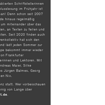
blierten Schriftstellerinnen
hlusslesung im Frühjahr ist
man! Denn schon seit 2007
nde hinaus regelmäßig
, um miteinander über das
ten, an Texten zu feilen und
iten. Seit 2020 finden auch
renkollektiv hat sich den
nd lädt jeden Sommer zur
uppe bekommt immer wieder
on Frankfurter
kerinnen und Lektoren. Mit
Andreas Maier, Silke
ns Jürgen Balmes, Georg
hen Nix.
enz statt. Wer vorbeischauen
nnig von Lange über
.
rt
de