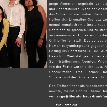
junge Menschen, angeleitet von eta
und Schriftstellern. Nach der Absc
das Schreibzimmer vorbei. Denkt 
treffen sich Ehemalige über das E
einmal monatlich im Literaturhaus
Schreiben zu sprechen und zu strei
an gemeinsamen Projekten zu arbe
Online-Treffen statt. Das Jungauto
Namen sexyunderground gegeben u
Lesung ins Literaturhaus. Die Gr
Besuch zu Werkstattgesprächen – v
Schriftstellerinnen, Agenten, Kriti
von der Partie waren bisher u. a. 
Scheuermann, Jamal Tuschick, Ha
Simader und der Schauspieler Joc
Das Treffen findet als Videokonfer
möchte, meldet sich bei Benno He
vonlange
literaturhaus-frankfu
ZUR ÜBERSICHT