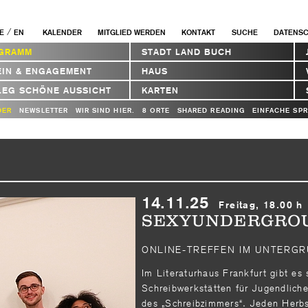
/
E
EN
KALENDER
MITGLIED WERDEN
KONTAKT
SUCHE
DATENS
GRAMM
STADT LAND BUCH
EIN & ENGAGEMENT
HAUS
LEG SCHÖNE AUSSICHT
KARTEN
DER
NEWSLETTER
WIR SIND HIER.
8 ORTE
SHARED READING
EINFACHE SP
14.11.25
Freitag, 18.00 h
SEXYUNDERGRO
ONLINE-TREFFEN IM UNTERG
Im Literaturhaus Frankfurt gibt es
Schreibwerkstätten für Jugendlich
des „Schreibzimmers“. Jeden Herbs