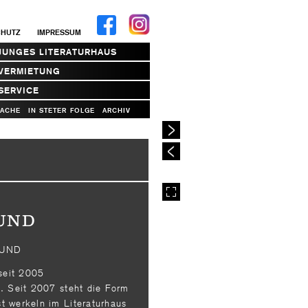
CHUTZ
IMPRESSUM
JUNGES LITERATURHAUS
VERMIETUNG
SERVICE
RACHE
IN STETER FOLGE
ARCHIV
UND
RUND
 seit 2005
e. Seit 2007 steht die Form
t werkeln im Literaturhaus