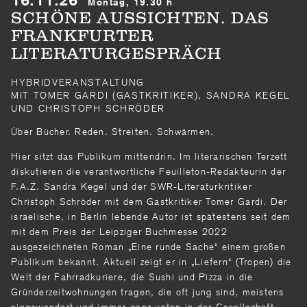
Montag, 19.30 h
SCHÖNE AUSSICHTEN. DAS
FRANKFURTER
LITERATURGESPRÄCH
HYBRIDVERANSTALTUNG
MIT TOMER GARDI (GASTKRITIKER), SANDRA KEGEL
UND CHRISTOPH SCHRÖDER
Über Bücher. Reden. Streiten. Schwärmen.
Hier sitzt das Publikum mittendrin. Im li­terarischen Terzett
diskutieren die verantwortliche Feuilleton-Redakteurin der
F.A.Z. Sandra Kegel und der SWR-Literaturkritiker
Christoph Schröder mit dem Gastkriti­ker Tomer Gardi. Der
israelische, in Berlin lebende Autor ist spätestens seit dem
mit dem Preis der Leipziger Buchmesse 2022
ausgezeichneten Roman „Eine runde Sache“ einem großen
Publikum bekannt. Aktuell zeigt er in „Liefern“ (Tropen) die
Welt der Fahrradkuriere, die Sushi und Pizza in die
Gründerzeitwohnungen tragen, die oft jung sind, meistens
einge­wandert und immer ganz unten in der Gesell­schaft