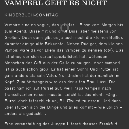
VAMPERL GEHT ES NICHT
KINDERBUCH-SONNTAG
Vampire sind en vogue, das ist klar – Bisse vom Morgen bis
zum Abend, Bisse mit und ohne Biss, aber meistens von
Großen. Doch dann gibt es ja auch noch die kleinen Beißer,
darunter einige alte Bekannte. Neben Rüdiger, dem kleinen
Vampir, wäre da vor allem das Vamperl zu nennen (dtv). Das
ist einer, der sich darauf spezialisiert hat, wütenden
Menschen das Gift aus der Galle zu saugen. Aber Vamperl
ist ja auch schon groß! Er hat einen Sohn! Und Purzel ist
ganz anders als sein Vater. Nur Unsinn hat der nämlich im
Kopf. Zum Verhängnis wird das der alten Frau Lizzi. Die
passt nämlich auf Purzel auf, weil Papa Vamperl nach
Transsilvanien reisen musste. Leicht ist das nicht. Fängt
Purzel doch tatsächlich an, BLUTwurst zu essen! Und dann
über stürzen sich die Dinge und alles kommt – wie üblich –
anders als gedacht …
Eine Veranstaltung des Jungen Literaturhauses Frankfurt