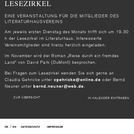
LESEZIRKEL
EINE VERANSTALTUNG FÜR DIE MITGLIEDER DES
LITERATURHAUSVEREINS
Am jeweils ersten Dienstag des Monats trifft sich um 19.30
h der Lesezirkel im Literaturhaus. Interessierte
Vereinsmitglieder sind hierzu herzlich eingeladen.
Im November wird der Roman „Reise durch ein fremdes
Land“ von David Park (DuMont) besprochen.
Bei Fragen zum Lesezirkel wenden Sie sich gerne an
Claudia Gehricke unter
oder Bernd
cgehricke
online
de
Neuner unter
.
bernd.neuner
web
de
ZUR ÜBERSICHT
IN KALENDER EINTRAGEN
/
DE
EN
DATENSCHUTZ
IMPRESSUM