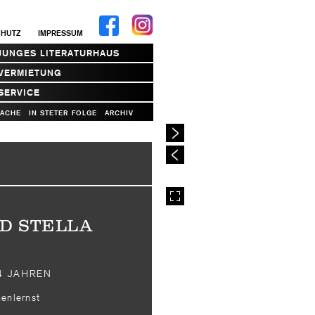
CHUTZ
IMPRESSUM
JUNGES LITERATURHAUS
VERMIETUNG
SERVICE
RACHE
IN STETER FOLGE
ARCHIV
h
D STELLA
4 JAHREN
nnenlernst