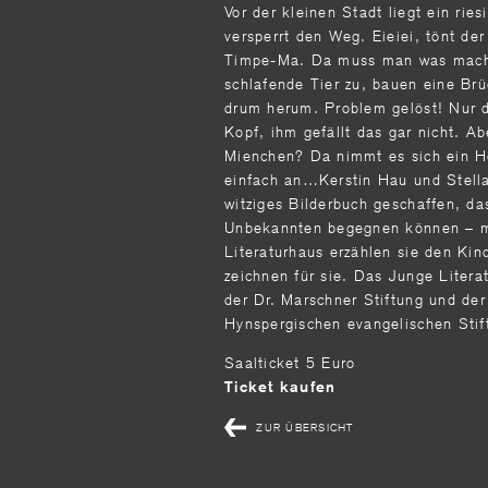
Vor der kleinen Stadt liegt ein ries
versperrt den Weg. Eieiei, tönt de
Timpe-Ma. Da muss man was mach
schlafende Tier zu, bauen eine Br
drum herum. Problem gelöst! Nur d
Kopf, ihm gefällt das gar nicht. Ab
Mienchen? Da nimmt es sich ein He
einfach an…Kerstin Hau und Stella
witziges Bilderbuch geschaffen, da
Unbekannten begegnen können – mi
Literaturhaus erzählen sie den Kin
zeichnen für sie. Das Junge Litera
der Dr. Marschner Stiftung und der
Hynspergischen evangelischen Sti
Saalticket 5 Euro
Ticket kaufen
ZUR ÜBERSICHT