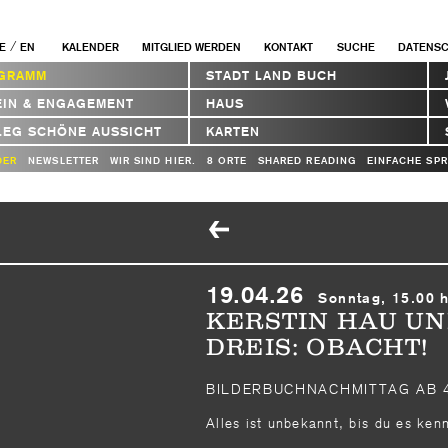
/
E
EN
KALENDER
MITGLIED WERDEN
KONTAKT
SUCHE
DATENS
GRAMM
STADT LAND BUCH
EIN & ENGAGEMENT
HAUS
LEG SCHÖNE AUSSICHT
KARTEN
DER
NEWSLETTER
WIR SIND HIER.
8 ORTE
SHARED READING
EINFACHE SP
19.04.26
Sonntag, 15.00 
KERSTIN HAU UN
DREIS: OBACHT!
BILDERBUCHNACHMITTAG AB 
Alles ist unbekannt, bis du es ke