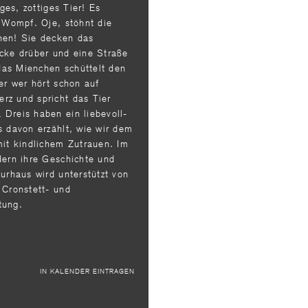
iges, zottiges Tier! Es
r Wompf. Oje, stöhnt die
en! Sie decken das
ücke drüber und eine Straße
as Mienchen schüttelt den
er wer hört schon auf
rz und spricht das Tier
 Dreis haben ein liebevoll-
s davon erzählt, wie wir dem
t kindlichem Zutrauen. Im
dern ihre Geschichte und
turhaus wird unterstützt von
 Cronstett- und
ftung.
IN KALENDER EINTRAGEN