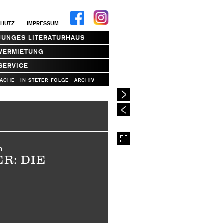
CHUTZ
IMPRESSUM
JUNGES LITERATURHAUS
VERMIETUNG
SERVICE
RACHE
IN STETER FOLGE
ARCHIV
h
R: DIE