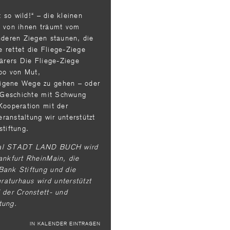
t so wild!“ – die kleinen
e von ihnen träumt vom
nderen Ziegen staunen, die
 rettet die Fliege-Ziege
härers Die Fliege-Ziege
mpo von Mut,
igene Wege zu gehen – oder
e Geschichte mit Schwung
Kooperation mit der
ranstaltung wir unterstützt
stiftung.
ival STADT LAND BUCH wird
ankfurt RheinMain, die
Bank Stiftung und die
aturhaus wird unterstützt
 der Cronstett- und
tung.
IN KALENDER EINTRAGEN