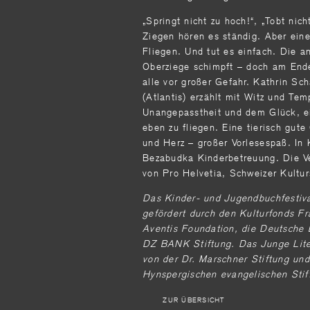
„Springt nicht zu hoch!“, „Tobt nich
Ziegen hören es ständig. Aber ein
Fliegen. Und tut es einfach. Die a
Oberziege schimpft – doch am Ende
alle vor großer Gefahr. Kathrin Sc
(Atlantis) erzählt mit Witz und Te
Unangepasstheit und dem Glück, e
eben zu fliegen. Eine tierisch gut
und Herz – großer Vorlesespaß. In 
Bezabudka Kinderbetreuung. Die Ve
von Pro Helvetia, Schweizer Kultur
Das Kinder- und Jugendbuchfest
gefördert durch den Kulturfonds Fr
Aventis Foundation, die Deutsche 
DZ BANK Stiftung. Das Junge Liter
von der Dr. Marschner Stiftung und
Hynspergischen evangelischen Stif
ZUR ÜBERSICHT