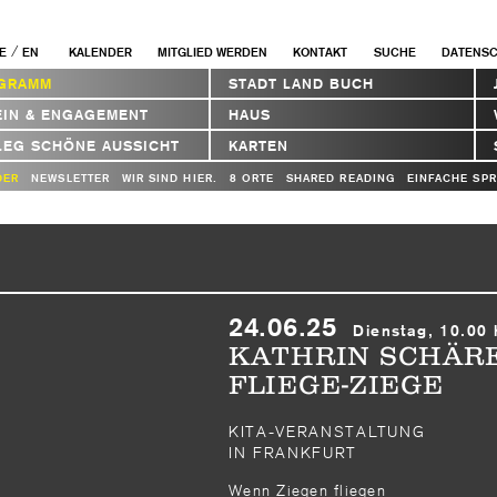
/
E
EN
KALENDER
MITGLIED WERDEN
KONTAKT
SUCHE
DATENS
GRAMM
STADT LAND BUCH
EIN & ENGAGEMENT
HAUS
LEG SCHÖNE AUSSICHT
KARTEN
DER
NEWSLETTER
WIR SIND HIER.
8 ORTE
SHARED READING
EINFACHE SP
24.06.25
Dienstag, 10.00 
KATHRIN SCHÄRE
FLIEGE-ZIEGE
KITA-VERANSTALTUNG
IN FRANKFURT
Wenn Ziegen fliegen