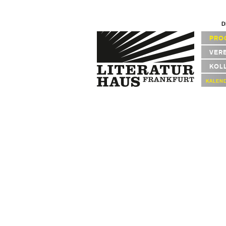
D
PRO
VER
KOL
KALEN
Keine news_id übergeben.