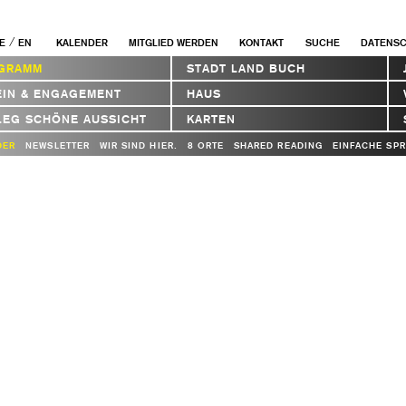
/
E
EN
KALENDER
MITGLIED WERDEN
KONTAKT
SUCHE
DATENS
GRAMM
STADT LAND BUCH
EIN & ENGAGEMENT
HAUS
LEG SCHÖNE AUSSICHT
KARTEN
DER
NEWSLETTER
WIR SIND HIER.
8 ORTE
SHARED READING
EINFACHE SP