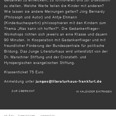
zu stellen. Welche Werte tei­len die Kinder mit anderen?
Wie lassen sie an­dere Meinungen gelten? Jörg Bernardy
(Philo­soph und Autor) und Antje Ehmann
(Kinderbuchexpertin) philosophieren mit den Kindern zum
Thema „Was kann ich hoffen?“. Die Gedan­kenflieger-
Workshops richten sich jeweils an eine Klasse und dauern
90 Minuten. In Kooperation mit Gedankenflieger und mit
freundlicher Förde­rung der Bundeszentrale für politische
Bildung. Das Junge Literaturhaus wird unterstützt von der
Dr. Marschner Stiftung und der Cronstett- und
Hynspergischen evangelischen Stiftung.
Klassenticket 75 Euro
Anmeldung unter
junges@literaturhaus-frankfurt.de
ZUR ÜBERSICHT
IN KALENDER EINTRAGEN
/