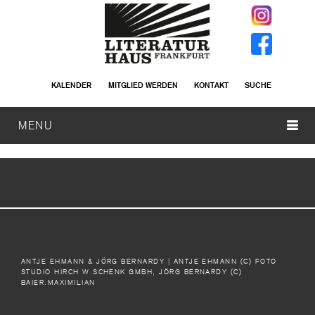
KALENDER
MITGLIED WERDEN
KONTAKT
SUCHE
MENU
ANTJE EHMANN & JÖRG BERNARDY
| ANTJE EHMANN (C) FOTO
STUDIO HIRCH W.SCHENK GMBH, JÖRG BERNARDY (C)
BAIER.MAXIMILIAN