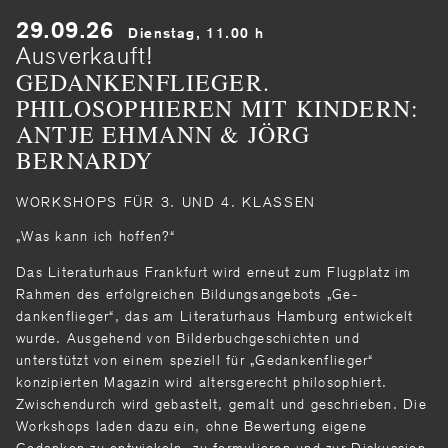
29.09.26
Dienstag, 11.00 h
Ausverkauft!
GEDANKENFLIEGER.
PHILOSOPHIEREN MIT KINDERN:
ANTJE EHMANN & JÖRG
BERNARDY
WORKSHOPS FÜR 3. UND 4. KLASSEN
„Was kann ich hoffen?“
Das Literaturhaus Frankfurt wird er­neut zum Flugplatz im
Rahmen des erfolgreichen Bildungsangebots „Ge­
dankenflieger“, das am Literaturhaus Hamburg entwickelt
wurde. Ausgehend von Bil­derbuchgeschichten und
unterstützt von einem speziell für „Gedankenflieger“
konzipierten Maga­zin wird altersgerecht philosophiert.
Zwischen­durch wird gebastelt, gemalt und geschrieben. Die
Workshops laden dazu ein, ohne Bewertung eigene
Gedanken zu entwickeln, zu formulieren und zur Diskussion