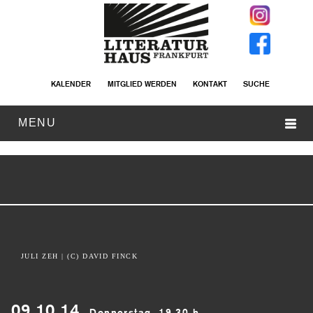
KALENDER
MITGLIED WERDEN
KONTAKT
SUCHE
MENU
JULI ZEH
| (C) DAVID FINCK
09.10.14
Donnerstag, 19.30 h