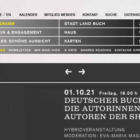
/
E
EN
KALENDER
MITGLIED WERDEN
KONTAKT
SUCHE
DATENS
GRAMM
STADT LAND BUCH
EIN & ENGAGEMENT
HAUS
LEG SCHÖNE AUSSICHT
KARTEN
DER
NEWSLETTER
WIR SIND HIER.
8 ORTE
SHARED READING
EINFACHE SP
01.10.21
Freitag, 18.00 h
DEUTSCHER BUCH
DIE AUTORINNE
AUTOREN DER S
HYBRIDVERANSTALTUNG
MODERATION: EVA-MARIA MAGEL