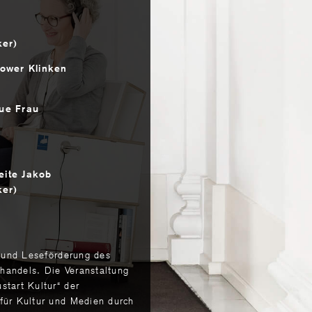
ker)
hower Klinken
aue Frau
eite Jakob
ker)
r und Leseförderung des
handels. Die Veranstaltung
start Kultur“ der
für Kultur und Medien durch