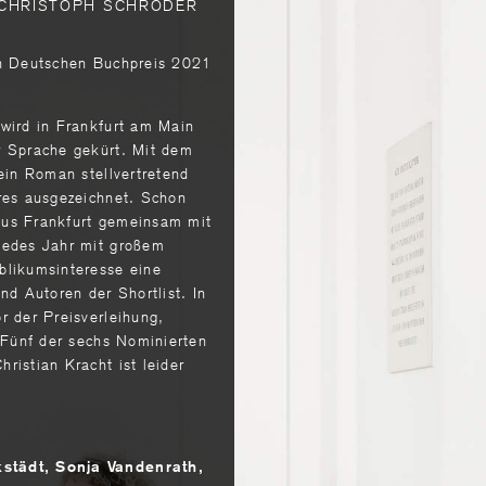
 CHRISTOPH SCHRÖDER
en Deutschen Buchpreis 2021
wird in Frankfurt am Main
r Sprache gekürt. Mit dem
ein Roman stellvertretend
res ausgezeichnet. Schon
haus Frankfurt gemeinsam mit
jedes Jahr mit großem
blikumsinteresse eine
nd Autoren der Shortlist. In
r der Preisverleihung,
 Fünf der sechs Nominierten
istian Kracht ist leider
städt, Sonja Vandenrath,