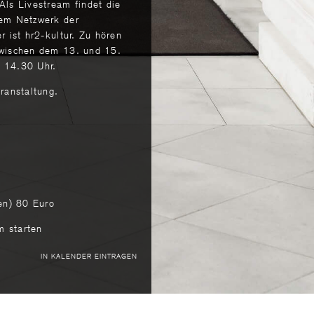
Als Livestream findet die
dem Netzwerk der
r ist hr2-kultur. Zu hören
zwischen dem 13. und 15.
 14.30 Uhr.
eranstaltung.
en) 80 Euro
m starten
IN KALENDER EINTRAGEN