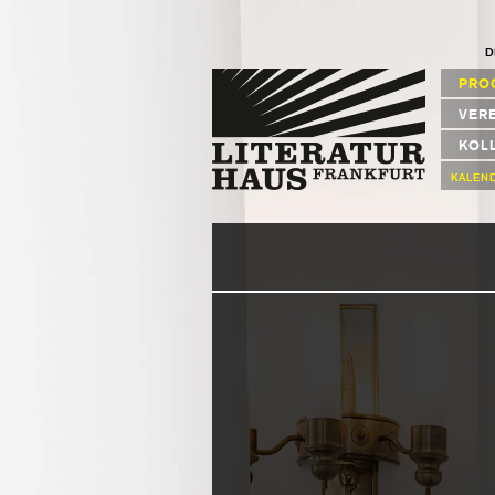
D
PRO
VER
KOL
KALEN