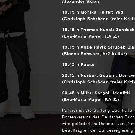
Alexander Skipis
18.15 h Monika Helfer: Vati
(Christoph Schröder, freier Kriti
18.45 h Thomas Kunst: Zandsc
(Eva-Maria Magel, F.A.Z.)
19.15 h Antje Rávik Strubel: Bl
(Bianca Schwarz, hr2-kultur)
19.45 h Pause
20.15 h Norbert Gstrein: Der zw
(Christoph Schröder, freier Kriti
20.45 h Mithu Sanyal: Identitti
(Eva-Maria Magel, F.A.Z.)
Partner ist die Stiftung Buchkultu
Börsenvereins des Deutschen Buch
wird gefördert im Rahmen von „Neu
Beauftragten der Bundesregierung 