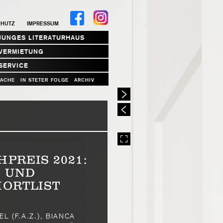
CHUTZ
IMPRESSUM
JUNGES LITERATURHAUS
VERMIETUNG
SERVICE
RACHE
IN STETER FOLGE
ARCHIV
PREIS 2021:
N UND
HORTLIST
 (F.A.Z.), BIANCA