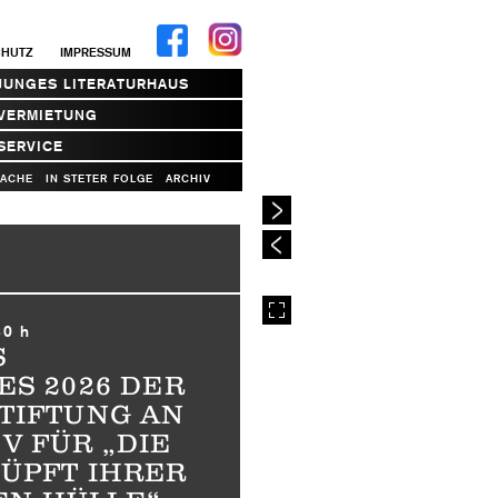
CHUTZ
IMPRESSUM
JUNGES LITERATURHAUS
VERMIETUNG
SERVICE
RACHE
IN STETER FOLGE
ARCHIV
30 h
S
ES 2026 DER
TIFTUNG AN
V FÜR „DIE
ÜPFT IHRER