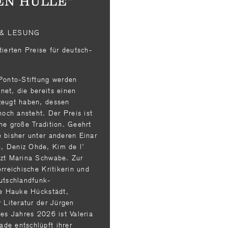
N HÜLLE“
 & LESUNG
ierten Preise für deutsch­
 Ponto-Stiftung werden
et, die bereits einen
zeugt haben, dessen
noch ansteht. Der Preis ist
ne große Tradition. Geehrt
e bisher unter anderen Einar
, Deniz Ohde, Kim de l’
tzt Marina Schwabe. Zur
rreichische Kritikerin und
utschlandfunk-
ie Hauke Hückstädt,
r Literatur der Jürgen
des Jahres 2026 ist Valeria
de entschlüpft ihrer