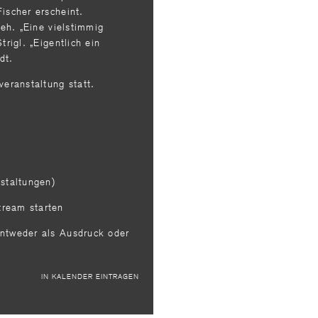
Fischer erscheint.
Zeh. „Eine vielstimmig
trigl. „Eigentlich ein
ädt.
veranstaltung statt.
nstaltungen)
ream starten
entweder als Ausdruck oder
IN KALENDER EINTRAGEN