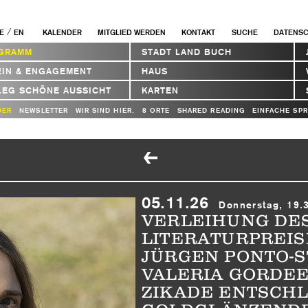
/
E
EN
KALENDER
MITGLIED WERDEN
KONTAKT
SUCHE
DATENS
GRAMM
STADT LAND BUCH
EIN & ENGAGEMENT
HAUS
LEG SCHÖNE AUSSICHT
KARTEN
DER
NEWSLETTER
WIR SIND HIER.
8 ORTE
SHARED READING
EINFACHE SP
05.11.26
Donnerstag, 19.
VERLEIHUNG DE
LITERATURPREIS
JÜRGEN PONTO-S
VALERIA GORDEE
ZIKADE ENTSCHL