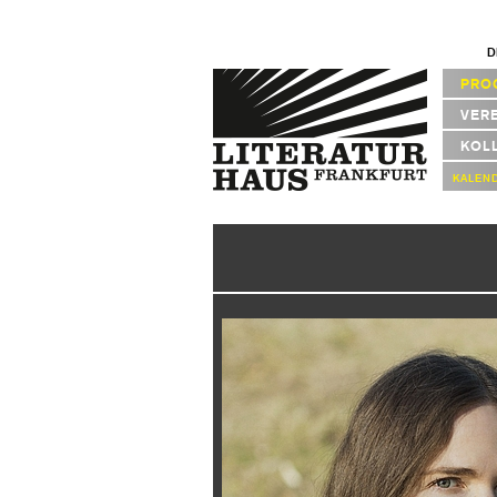
D
PRO
VER
KOL
KALEN