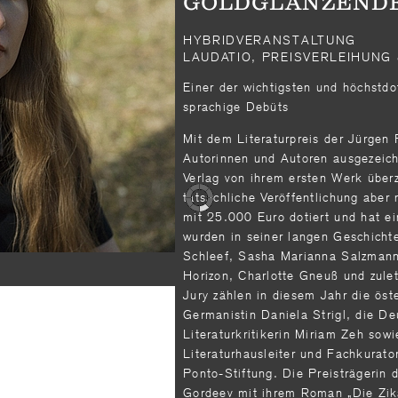
GOLDGLÄNZENDE
HYBRIDVERANSTALTUNG
LAUDATIO, PREISVERLEIHUNG
Einer der wichtigsten und höchstdot
sprachige Debüts
Mit dem Literaturpreis der Jürgen
Autorinnen und Autoren ausgezeichn
Verlag von ihrem ersten Werk über
tatsächliche Veröffentlichung aber 
mit 25.000 Euro dotiert und hat ei
wur­den in seiner langen Geschicht
Schleef, Sasha Marianna Salzmann
Horizon, Charlotte Gneuß und zule
Jury zählen in diesem Jahr die öste
Germanistin Daniela Strigl, die De
Literaturkritikerin Miriam Zeh sow
Literaturhausleiter und Fachkurato
Ponto-Stiftung. Die Preisträgerin 
Gordeev mit ihrem Roman „Die Zika