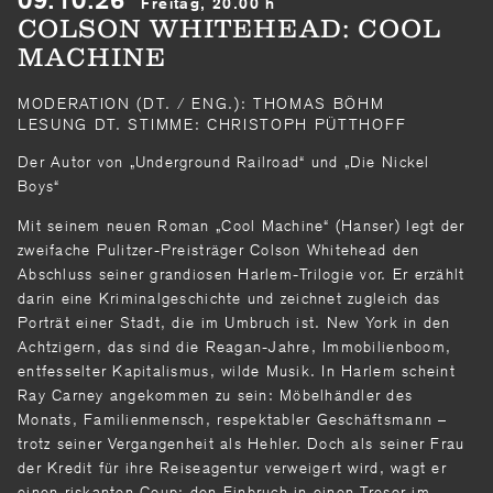
Freitag, 20.00 h
COLSON WHITEHEAD: COOL
MACHINE
MODERATION (DT. / ENG.): THOMAS BÖHM
LESUNG DT. STIMME: CHRISTOPH PÜTTHOFF
Der Autor von „Underground Railroad“ und „Die Nickel
Boys“
Mit seinem neuen Roman „Cool Machine“ (Hanser) legt der
zweifache Pulitzer-Preisträger Colson White­head den
Abschluss seiner grandio­sen Harlem-Trilogie vor. Er erzählt
darin eine Kri­minalgeschichte und zeichnet zugleich das
Porträt einer Stadt, die im Umbruch ist. New York in den
Achtzigern, das sind die Reagan-Jahre, Immobilienboom,
entfesselter Kapitalismus, wilde Musik. In Harlem scheint
Ray Carney angekom­men zu sein: Möbelhändler des
Monats, Familien­mensch, respektabler Geschäftsmann –
trotz sei­ner Vergangenheit als Hehler. Doch als seiner Frau
der Kredit für ihre Reiseagentur verweigert wird, wagt er
einen riskanten Coup: den Einbruch in einen Tresor im