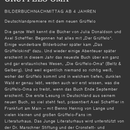
BILDERBUCHNACHMITTAG AB 4 JAHREN
Deutschlandpremiere mit dem neuen Grüffelo
Die ganze Welt kennt die Bücher von Julia Donaldson und
Axel Scheffler. Begonnen hat alles mit „Der Grüf­felo“.
Einige wunderbare Bilderbücher später kam „Das
Grüffelokind“ dazu. Und wieder einige Abenteuer später
erscheint in diesem Jahr das neueste Buch über ein ganz
und gar erstaun­liches Wesen, „Die Grüffelo-Oma“ (Beltz &
Gel­berg). Und weil eigentlich niemand so richtig weiß,
woher der Grüffelo kommt und in welchem tiefen, dunklen
Wald er genau lebt, werden auch wir erst wissen, was die
Grüffelo-Oma so treibt, wenn das Buch Ende September
erscheint. Die erste Lesung in Deutschland aus seinem
neuen Buch, so viel steht fest, präsentiert Axel Scheff­ler in
Frankfurt am Main – mit Benno Hennig von Lange und
vielen kleinen und großen Grüffelo-Fans im
Literaturhaus. Das Junge Literaturhaus wird unterstützt von
der Dr. Marschner Stiftung und der Cronstett- und