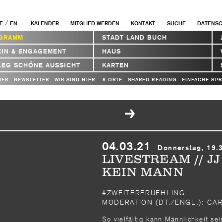
/
E
EN
KALENDER
MITGLIED WERDEN
KONTAKT
SUCHE
DATENS
GRAMM
STADT LAND BUCH
EIN & ENGAGEMENT
HAUS
LEG SCHÖNE AUSSICHT
KARTEN
DER
NEWSLETTER
WIR SIND HIER.
8 ORTE
SHARED READING
EINFACHE SP
04.03.21
Donnerstag, 19.
LIVESTREAM // JJ
KEIN MANN
#ZWEITERFRUEHLING
MODERATION (DT./ENGL.): C
So vielfältig kann Männlichkeit sei