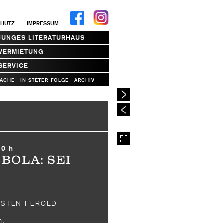
CHUTZ
IMPRESSUM
JUNGES LITERATURHAUS
VERMIETUNG
SERVICE
RACHE
IN STETER FOLGE
ARCHIV
30 h
 BOLA: SEI
ARSTEN HEROLD
n.