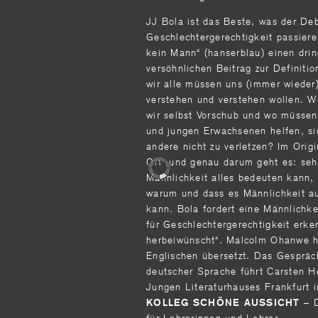
JJ Bola ist das Beste, was der De
Geschlechtergerechtigkeit passieren
kein Mann“ (hanserblau) einen dri
versöhnlichen Beitrag zur Definiti
wir alle müssen uns (immer wieder)
verstehen und verstehen wollen. W
wir selbst Vorschub und wo müssen
und jungen Erwachsenen helfen, si
andere nicht zu verletzen? Im Orig
Off“ und genau darum geht es: se
Männlichkeit alles bedeuten kann, 
warum und dass es Männlichkeit a
kann. Bola fordert eine Männlichke
für Geschlechtergerechtigkeit erke
herbeiwünscht“. Malcolm Ohanwe h
Englischen übersetzt. Das Gespräc
deutscher Sprache führt Carsten H
Jungen Literaturhauses Frankfurt
– D
KOLLEG SCHÖNE AUSSICHT
für Lehrerinnen und Lehrer.