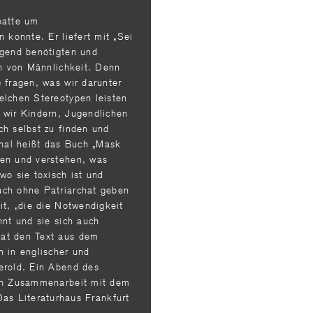
batte um
 konnte. Er liefert mit „Sei
ngend benötigten und
on von Männlichkeit. Denn
 fragen, was wir darunter
elchen Stereotypen leisten
 wir Kindern, Jugendlichen
ch selbst zu finden und
inal heißt das Buch „Mask
hen und verstehen, was
wo sie toxisch ist und
uch ohne Patriarchat geben
it, „die die Notwendigkeit
nnt und sie sich auch
at den Text aus dem
h in englischer und
erold. Ein Abend des
 in Zusammenarbeit mit dem
as Literaturhaus Frankfurt