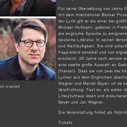
Für seine Übersetzung von Jenny E
mit dem International Booker Priz
der Lyrik gilt er als einer der größ
Michael Hofmann, geboren in Freibu
die englische Sprache zu emigrie­ren
deutsche Literatur. In seinen Verse
und Weltläufigkeit. Sie sind scharf
frappierend sensibel und von ergieb
erscheint, 25 Jahre nach seinem e
eine zweite große Auswahl an Gedi
(Hanser). Dass sie von zwei der h
Lyriker aus dem Engli­schen übert
Wagner und Marcel Beyer, ist da be
JAN WAGNER
Verpflichtung. Fast so, als wären d
Literaturhaus lesen und diskutier
Beyer und Jan Wagner.
Die Veranstaltung findet als Hybrid
Tickets