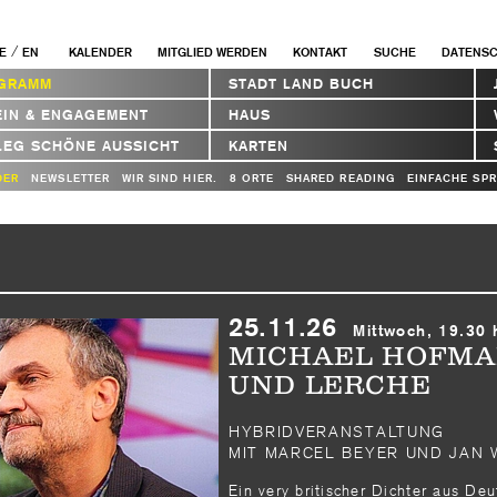
/
E
EN
KALENDER
MITGLIED WERDEN
KONTAKT
SUCHE
DATENS
GRAMM
STADT LAND BUCH
EIN & ENGAGEMENT
HAUS
LEG SCHÖNE AUSSICHT
KARTEN
DER
NEWSLETTER
WIR SIND HIER.
8 ORTE
SHARED READING
EINFACHE SP
25.11.26
Mittwoch, 19.30 
MICHAEL HOFMA
UND LERCHE
HYBRIDVERANSTALTUNG
MIT MARCEL BEYER UND JAN
Ein very britischer Dichter aus De