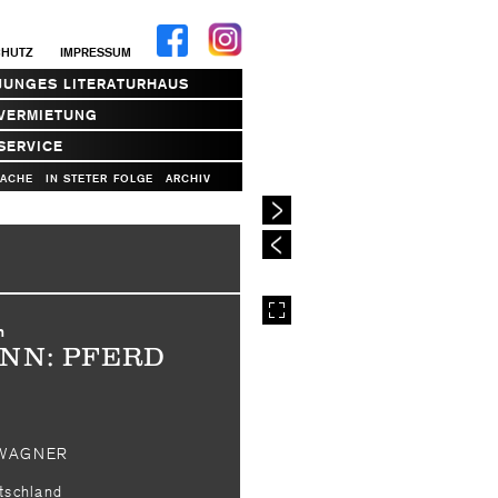
CHUTZ
IMPRESSUM
JUNGES LITERATURHAUS
VERMIETUNG
SERVICE
RACHE
IN STETER FOLGE
ARCHIV
h
NN: PFERD
 WAGNER
utschland