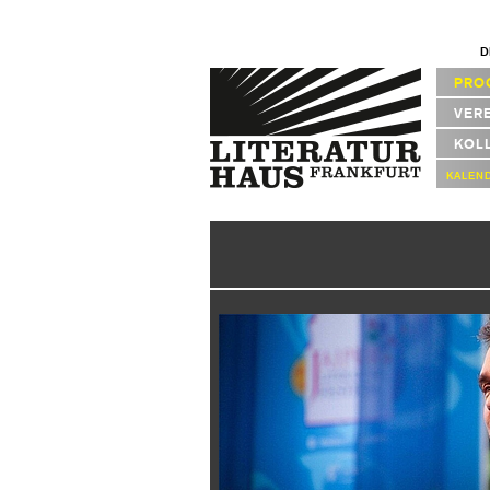
D
PRO
VER
KOL
KALEN