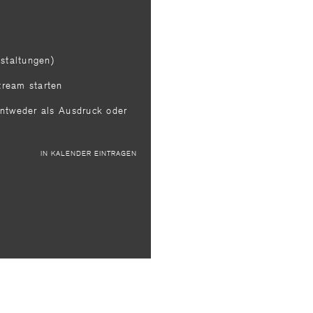
staltungen)
ream starten
entweder als Ausdruck oder
IN KALENDER EINTRAGEN