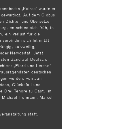
rpen­becks „Kairos“ wurde er
e gewürdigt. Auf dem Globus
ten Dichter und Übersetzer.
rg, entschied sich früh, in
, ein Verlust für die
n verbinden sich Intimität
züngig, kurzweilig,
iger Nervosität. Jetzt
rsten Band auf Deutsch,
chten: „Pferd und Lerche“
eraus­ragendsten deutschen
ragen wurden, von Jan
ides, Glücksfall und
ie Drei Tenöre zu Gast. Im
en Michael Hofmann, Marcel
veranstaltung statt.