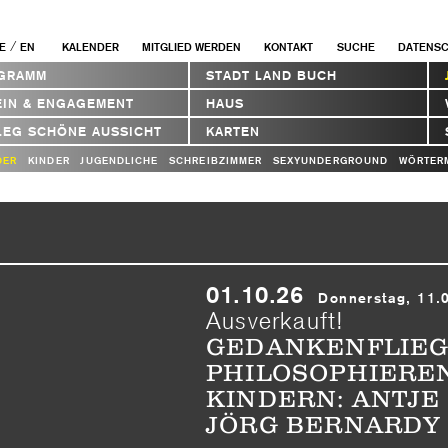
/
E
EN
KALENDER
MITGLIED WERDEN
KONTAKT
SUCHE
DATENS
GRAMM
STADT LAND BUCH
EIN & ENGAGEMENT
HAUS
LEG SCHÖNE AUSSICHT
KARTEN
DER
KINDER
JUGENDLICHE
SCHREIBZIMMER
SEXYUNDERGROUND
WÖRTER
01.10.26
Donnerstag, 11.
Ausverkauft!
GEDANKENFLIEG
PHILOSOPHIEREN
KINDERN: ANTJE
JÖRG BERNARD