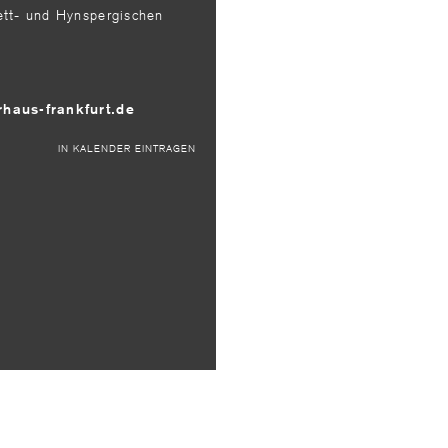
ett- und Hynspergischen
rhaus-frankfurt.de
IN KALENDER EINTRAGEN