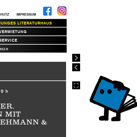
CHUTZ
IMPRESSUM
JUNGES LITERATURHAUS
VERMIETUNG
SERVICE
MEER
00 h
ER.
 MIT
 EHMANN &
Y