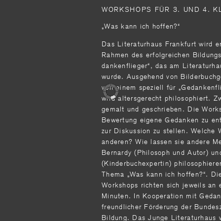
WORKSHOPS FÜR 3. UND 4. 
„Was kann ich hoffen?“
Das Literaturhaus Frankfurt wird e
Rahmen des erfolgreichen Bildung
dankenflieger“, das am Literaturh
wurde. Ausgehend von Bil­derbuchg
von einem speziell für „Gedankenfl
wird altersgerecht philosophiert. Z
gemalt und geschrieben. Die Work
Bewertung eigene Gedanken zu ent
zur Diskussion zu stellen. Welche W
anderen? Wie lassen sie an­dere M
Bernardy (Philo­soph und Autor) u
(Kinderbuchexpertin) philosophier
Thema „Was kann ich hoffen?“. Die
Workshops richten sich jeweils an
Minuten. In Kooperation mit Gedan
freundlicher Förde­rung der Bundesz
Bildung. Das Junge Literaturhaus w