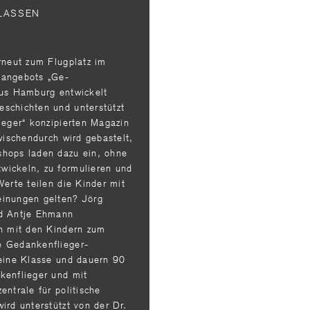
KLASSEN
r­neut zum Flugplatz im
sangebots „Ge­
aus Hamburg entwickelt
eschichten und unterstützt
ieger“ konzipierten Maga­zin
wischen­durch wird gebastelt,
shops laden dazu ein, ohne
wickeln, zu formulieren und
erte tei­len die Kinder mit
einungen gelten? Jörg
nd Antje Ehmann
en mit den Kindern zum
 Gedan­kenflieger-
 eine Klasse und dauern 90
kenflieger und mit
entrale für politische
ird unterstützt von der Dr.