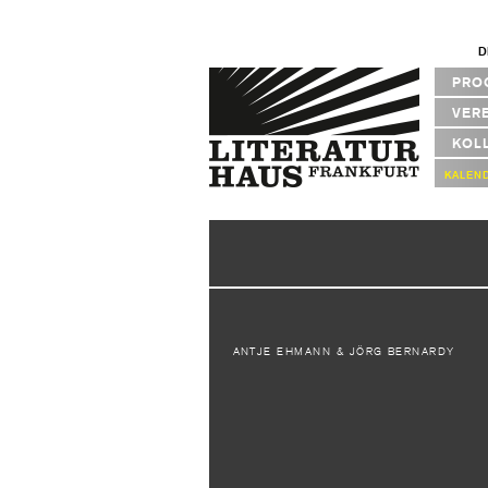
D
PRO
VER
KOL
KALEN
ANTJE EHMANN & JÖRG BERNARDY