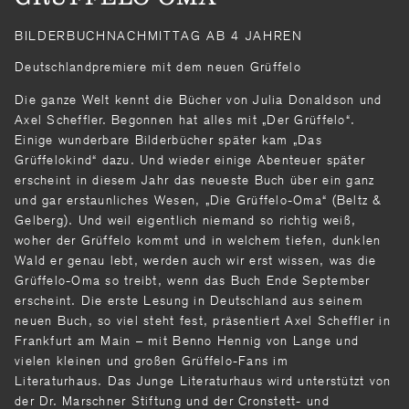
BILDERBUCHNACHMITTAG AB 4 JAHREN
Deutschlandpremiere mit dem neuen Grüffelo
Die ganze Welt kennt die Bücher von Julia Donaldson und
Axel Scheffler. Begonnen hat alles mit „Der Grüf­felo“.
Einige wunderbare Bilderbücher später kam „Das
Grüffelokind“ dazu. Und wieder einige Abenteuer später
erscheint in diesem Jahr das neueste Buch über ein ganz
und gar erstaun­liches Wesen, „Die Grüffelo-Oma“ (Beltz &
Gel­berg). Und weil eigentlich niemand so richtig weiß,
woher der Grüffelo kommt und in welchem tiefen, dunklen
Wald er genau lebt, werden auch wir erst wissen, was die
Grüffelo-Oma so treibt, wenn das Buch Ende September
erscheint. Die erste Lesung in Deutschland aus seinem
neuen Buch, so viel steht fest, präsentiert Axel Scheff­ler in
Frankfurt am Main – mit Benno Hennig von Lange und
vielen kleinen und großen Grüffelo-Fans im
Literaturhaus. Das Junge Literaturhaus wird unterstützt von
der Dr. Marschner Stiftung und der Cronstett- und